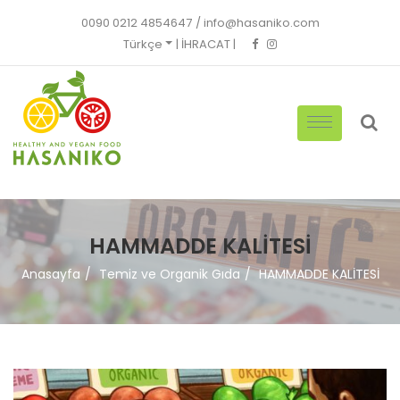
0090 0212 4854647
/
info@hasaniko.com
Türkçe
| İHRACAT |
HAMMADDE KALİTESİ
Anasayfa
Temiz ve Organik Gıda
HAMMADDE KALİTESİ